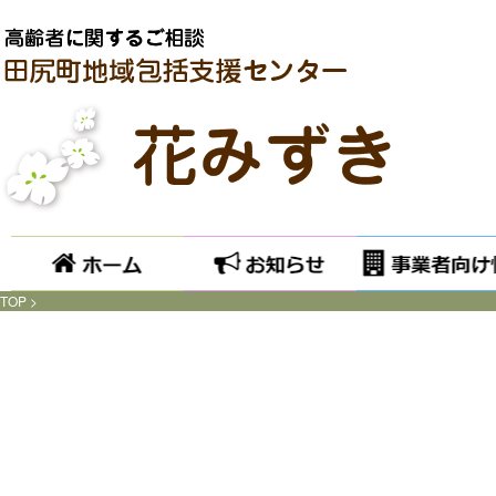
ホーム
お知らせ
TOP
>
Catchable fatal error
: Object of class WP_Error could not be converted to string in