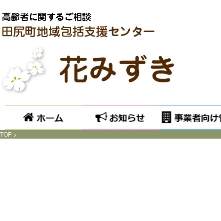
ホーム
お知らせ
TOP
>
Catchable fatal error
: Object of class WP_Error could not be converted to string in